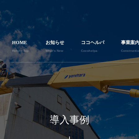
HOME
お知らせ
ココヘルパ
事業案
Return Top
What's New
Cocohelpa
Constructi
導入事例