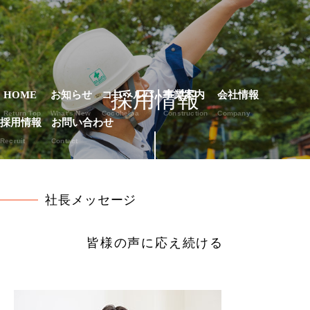
採用情報
HOME
お知らせ
ココヘルパ
事業案内
会社情報
Return Top
What's New
Cocohelpa
Construction
Company
採用情報
お問い合わせ
Recruit
Contact
社長メッセージ
皆様の声に応え続ける