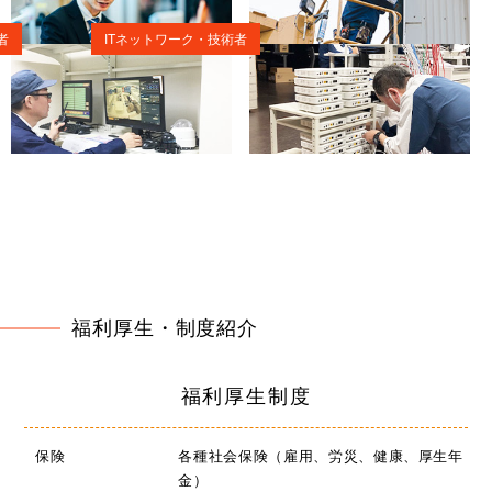
者
ITネットワーク・技術者
福利厚生・制度紹介
福利厚生制度
保険
各種社会保険（雇用、労災、健康、厚生年
金）